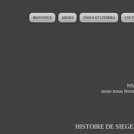
BIENVENUE
SIEGES
TISSUS ET LITERIES
COUT
N'h
nous nous feron
HISTOIRE DE SIEGE