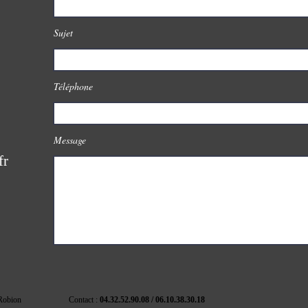
Sujet
Téléphone
Message
fr
 84440 Robion Contact :
04.32.52.90.08 / 06.10.3